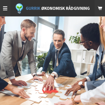
Gå
GURRIK
ØKONOMISK RÅDGIVNING
til
hovedinnhold