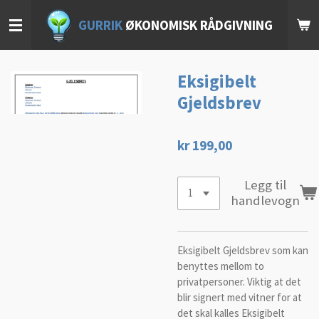
Gå
GURRIK
ØKONOMISK RÅDGIVNING
til
hovedinnhold
Eksigibelt
Gjeldsbrev
kr 199,00
Legg til
handlevogn
Eksigibelt Gjeldsbrev som kan
benyttes mellom to
privatpersoner. Viktig at det
blir signert med vitner for at
det skal kalles Eksigibelt